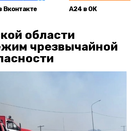
в Вконтакте
А24 в ОК
кой области
ежим чрезвычайной
пасности