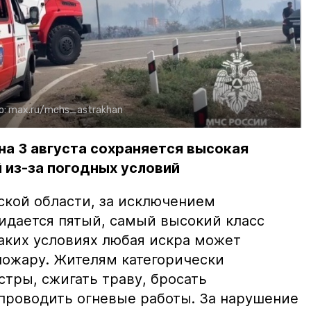
о:
max.ru/mchs_astrakhan
на 3 августа сохраняется высокая
 из-за погодных условий
ской области, за исключением
жидается пятый, самый высокий класс
таких условиях любая искра может
пожару. Жителям категорически
тры, сжигать траву, бросать
проводить огневые работы. За нарушение