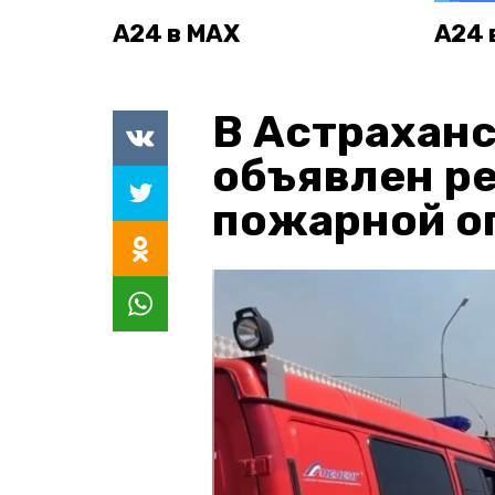
А24 в MAX
А24 
В Астраханс
объявлен р
пожарной о