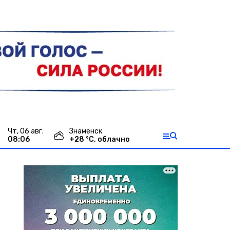
чт, 06 авг.
Знаменск
08:07
+
28
°С,
облачно