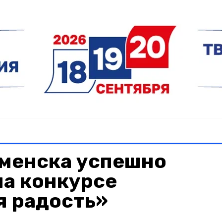
менска успешно
на конкурсе
я радость»