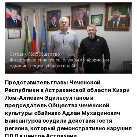
Сегодня, 16:15
Общество
Фото:
управление пресс-службы и информации
администрации губернатора АО
Представитель главы Чеченской
Республики в Астраханской области Хизри
Лом-Алиевич Эдильсултанов и
председатель Общества чеченской
культуры «Вайнах» Адлан Мухадинович
Байсангуров осудили действия гостя
региона, который демонстративно нарушил
ПДД в центре Астрахани