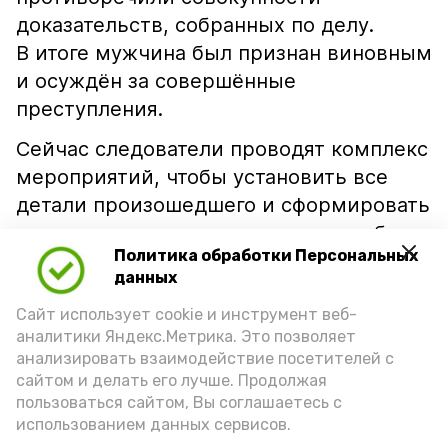
доказательств, собранных по делу.
В итоге мужчина был признан виновным
и осуждён за совершённые
преступления.
Сейчас следователи проводят комплекс
мероприятий, чтобы установить все
детали произошедшего и сформировать
полноценную доказательственную базу
Политика обработки Персональных
по новым уголовным делам.
данных
Правоохранители напоминают: дача
Сайт использует cookie и инструмент веб-
заведомо ложных показаний не только
аналитики Яндекс.Метрика. Это позволяет
мешает отправлению правосудия,
анализировать взаимодействие посетителей с
но и влечёт серьёзную уголовную
сайтом и делать его лучше. Продолжая
ответственность.
пользоваться сайтом, Вы соглашаетесь с
использованием данных сервисов.