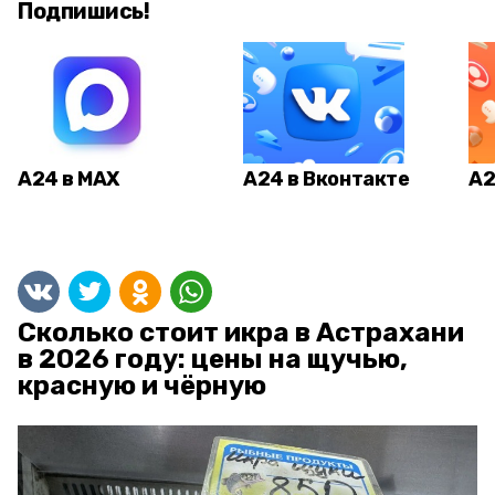
Подпишись!
А24 в MAX
А24 в Вконтакте
А2
Сколько стоит икра в Астрахани
в 2026 году: цены на щучью,
красную и чёрную