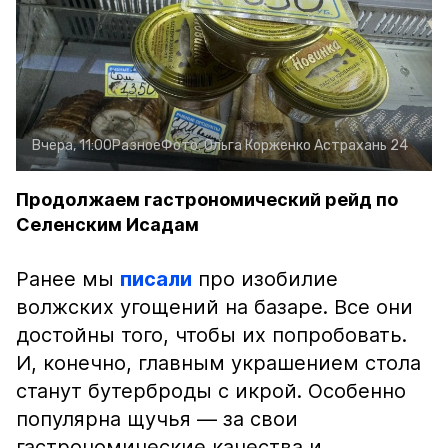
Вчера, 11:00
Разное
Фото:
Ольга Корженко
Астрахань 24
Продолжаем гастрономический рейд по
Селенским Исадам
Ранее мы
писали
про изобилие
волжских угощений на базаре. Все они
достойны того, чтобы их попробовать.
И, конечно, главным украшением стола
станут бутерброды с икрой. Особенно
популярна щучья — за свои
гастрономические качества и