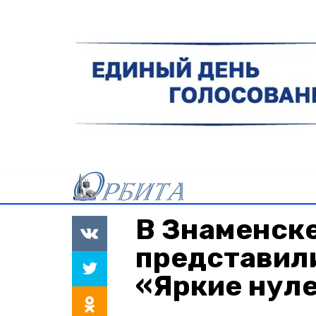
В Знаменск
представили
«Яркие нул