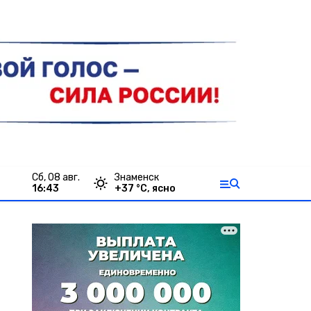
сб, 08 авг.
Знаменск
16:43
+
37
°С,
ясно