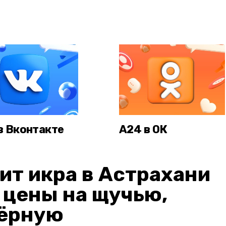
в Вконтакте
А24 в ОК
ит икра в Астрахани
: цены на щучью,
чёрную