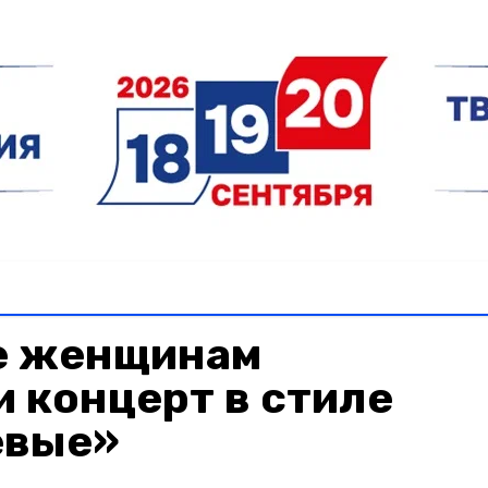
е женщинам
 концерт в стиле
евые»