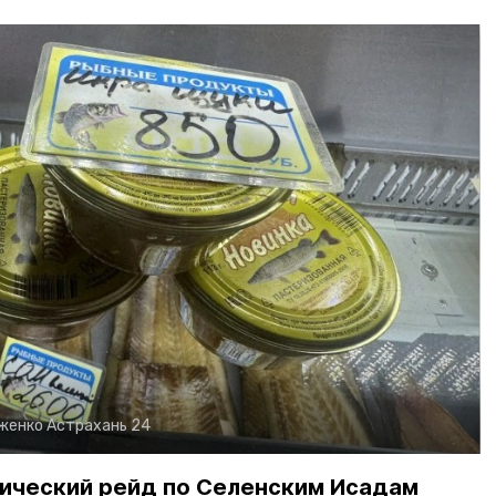
рженко
Астрахань 24
ический рейд по Селенским Исадам