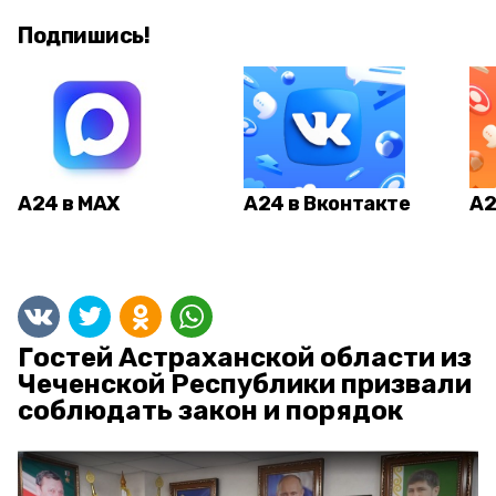
Подпишись!
А24 в MAX
А24 в Вконтакте
А2
Гостей Астраханской области из
Чеченской Республики призвали
соблюдать закон и порядок