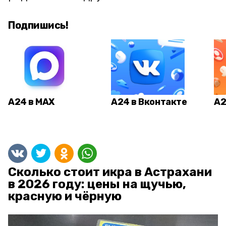
Подпишись!
А24 в MAX
А24 в Вконтакте
А2
Сколько стоит икра в Астрахани
в 2026 году: цены на щучью,
красную и чёрную