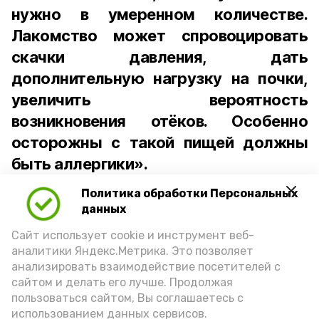
нужно в умеренном количестве.
Лакомство может спровоцировать
скачки давления, дать
дополнительную нагрузку на почки,
увеличить вероятность
возникновения отёков. Особенно
осторожны с такой пищей должны
быть аллергики».
Политика обработки Персональных
Для взрослого человека безопасной
данных
порцией икры считается 30-50 граммов
(2-3 ложки). При этом следует обратить
Сайт использует cookie и инструмент веб-
аналитики Яндекс.Метрика. Это позволяет
внимание на хлеб, с которым она
анализировать взаимодействие посетителей с
подаётся: лучше выбирать
сайтом и делать его лучше. Продолжая
цельнозерновой, с мукой грубого
пользоваться сайтом, Вы соглашаетесь с
использованием данных сервисов.
помола. Есть икру следует в первой