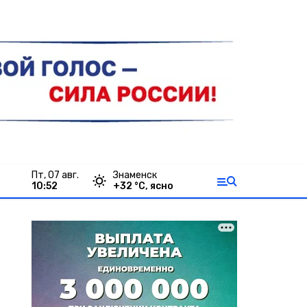
пт, 07 авг.
Знаменск
10:52
+
32
°С,
ясно