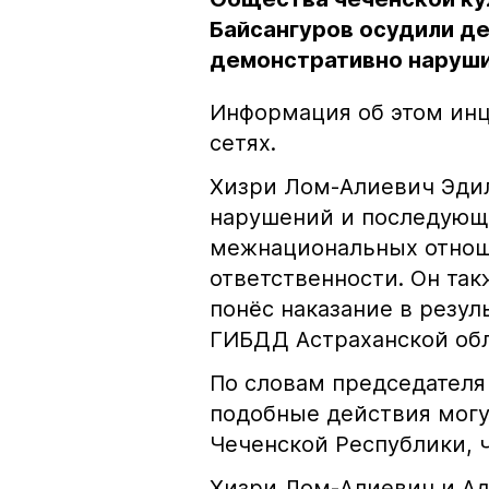
Байсангуров осудили де
демонстративно наруши
Информация об этом инц
сетях.
Хизри Лом-Алиевич Эдил
нарушений и последующе
межнациональных отноше
ответственности. Он та
понёс наказание в резу
ГИБДД Астраханской обл
По словам председателя
подобные действия могу
Чеченской Республики, 
Хизри Лом-Алиевич и Ад