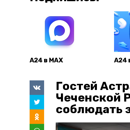
А24 в MAX
А24 
Гостей Астр
Чеченской 
соблюдать з