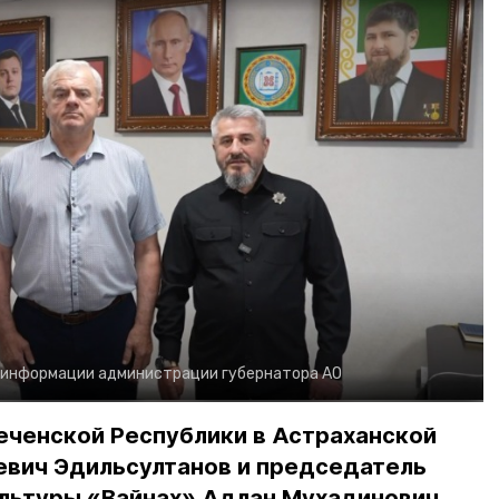
 информации администрации губернатора АО
еченской Республики в Астраханской
евич Эдильсултанов и председатель
льтуры «Вайнах» Адлан Мухадинович