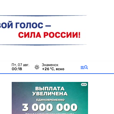
пт, 07 авг.
Знаменск
00:18
+
26
°С,
ясно