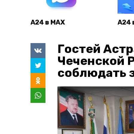
А24 в MAX
А24 
Гостей Астр
Чеченской 
соблюдать з