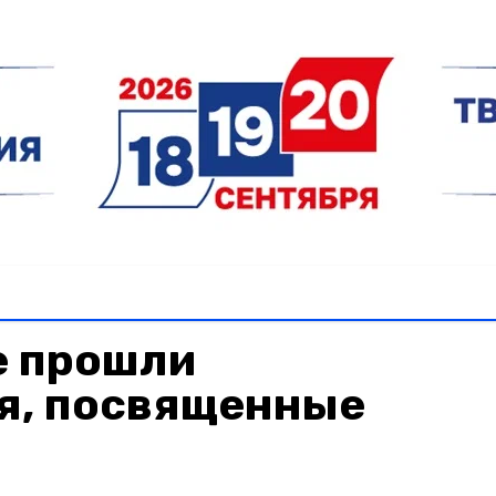
е прошли
я, посвященные
м