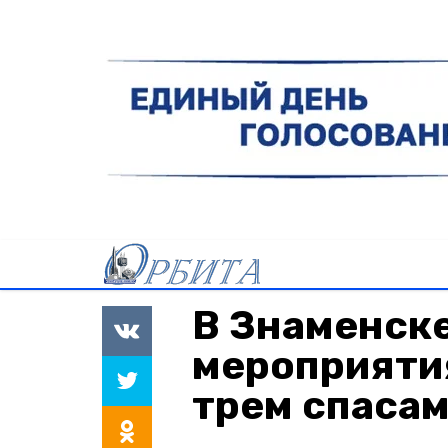
В Знаменск
мероприяти
трем спаса