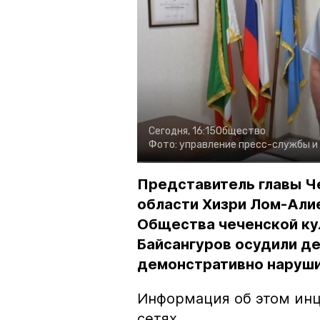
Сегодня, 16:15
Общество
Фото:
управление пресс-службы и
Представитель главы Ч
области Хизри Лом-Али
Общества чеченской ку
Байсангуров осудили де
демонстративно наруши
Информация об этом инц
сетях.