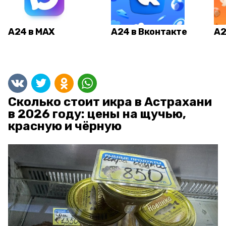
А24 в MAX
А24 в Вконтакте
А2
Сколько стоит икра в Астрахани
в 2026 году: цены на щучью,
красную и чёрную