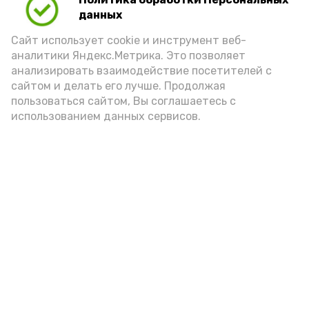
Для взрослого человека безопасной
данных
порцией икры считается 30-50 граммов
(2-3 ложки). При этом следует обратить
Сайт использует cookie и инструмент веб-
аналитики Яндекс.Метрика. Это позволяет
внимание на хлеб, с которым она
анализировать взаимодействие посетителей с
подаётся: лучше выбирать
сайтом и делать его лучше. Продолжая
цельнозерновой, с мукой грубого
пользоваться сайтом, Вы соглашаетесь с
использованием данных сервисов.
помола. Есть икру следует в первой
половине дня. Кстати, полезнее для
здоровья сопроводить такой бутерброд
сочными овощами, свежей зеленью и
отварным яйцом.