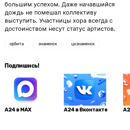
большим успехом. Даже начавшийся
дождь не помешал коллективу
выступить. Участницы хора всегда с
достоинством несут статус артистов.
орбита
знаменск
цкзнаменск
Подпишись!
А24 в MAX
А24 в Вконтакте
А2