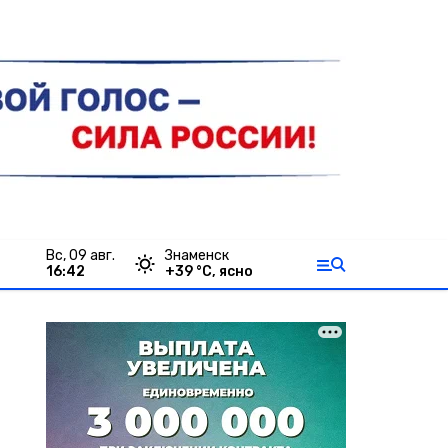
вс, 09 авг.
Знаменск
16:42
+
39
°С,
ясно