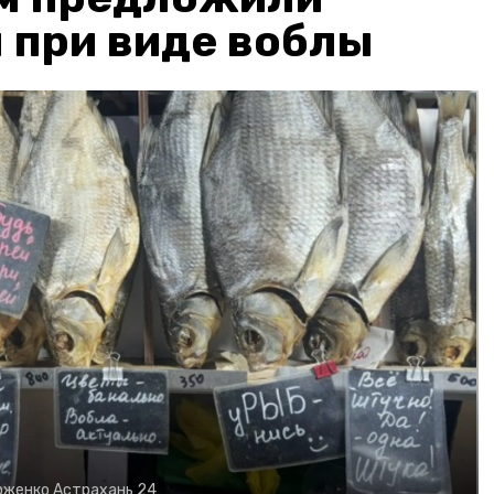
 при виде воблы
рженко
Астрахань 24