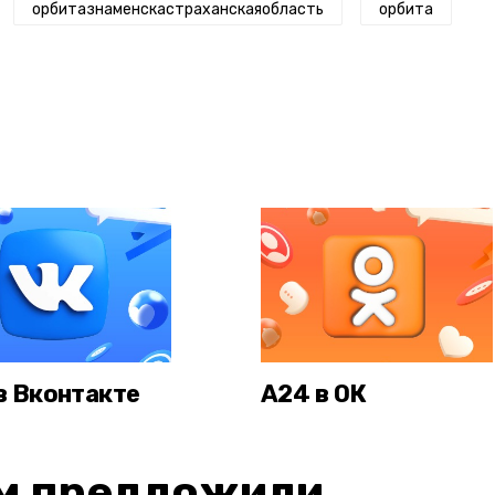
орбитазнаменскастраханскаяобласть
орбита
в Вконтакте
А24 в ОК
м предложили