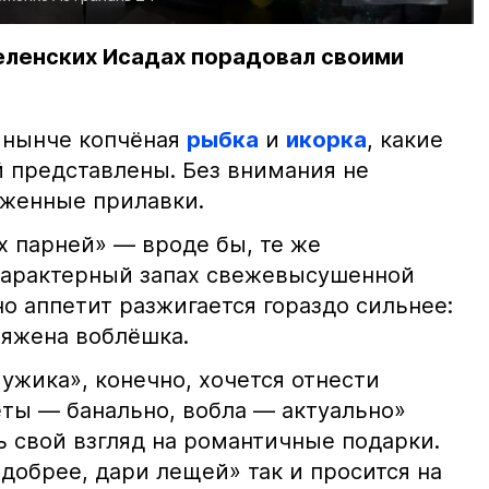
еленских Исадах порадовал своими
 нынче копчёная
рыбка
и
икорка
, какие
 представлены. Без внимания не
яженные прилавки.
х парней» — вроде бы, те же
характерный запах свежевысушенной
но аппетит разжигается гораздо сильнее:
ряжена воблёшка.
ужика», конечно, хочется отнести
еты — банально, вобла — актуально»
ь свой взгляд на романтичные подарки.
добрее, дари лещей» так и просится на