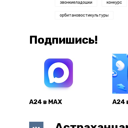
звонкиеладошки
конкурс
орбитановостикультуры
Подпишись!
А24 в MAX
А24 
Астраханца