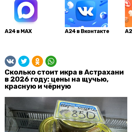
А24 в MAX
А24 в Вконтакте
А2
Сколько стоит икра в Астрахани
в 2026 году: цены на щучью,
красную и чёрную