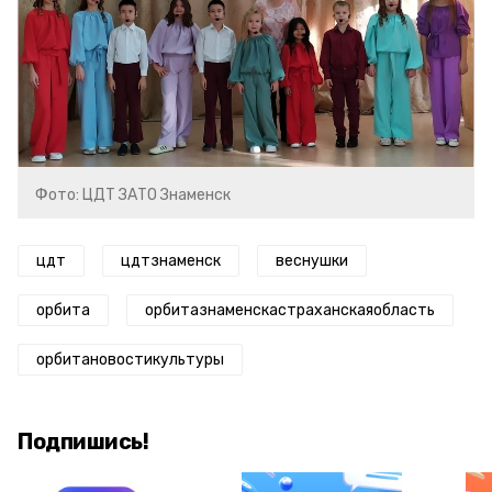
Фото: ЦДТ ЗАТО Знаменск
цдт
цдтзнаменск
веснушки
орбита
орбитазнаменскастраханскаяобласть
орбитановостикультуры
Подпишись!