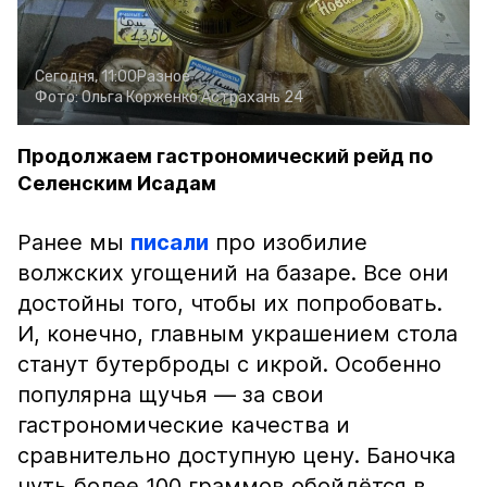
Сегодня, 11:00
Разное
Фото:
Ольга Корженко
Астрахань 24
Продолжаем гастрономический рейд по
Селенским Исадам
Ранее мы
писали
про изобилие
волжских угощений на базаре. Все они
достойны того, чтобы их попробовать.
И, конечно, главным украшением стола
станут бутерброды с икрой. Особенно
популярна щучья — за свои
гастрономические качества и
сравнительно доступную цену. Баночка
чуть более 100 граммов обойдётся в