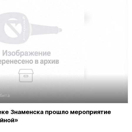
бита
еке Знаменска прошло мероприятие
ойной»