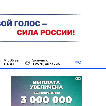
чт, 06 авг.
Знаменск
04:43
+
25
°С,
облачно