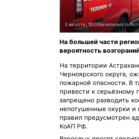
3 августа , 10:00
Безопасность
Фот
На большей части регио
вероятность возгораний
На территории Астрахан
Черноярского округа, о
пожарной опасности. В 
привести к серьёзному 
запрещено разводить кос
непотушенные окурки и 
правил предусмотрен ад
КоАП РФ.
Взрослых просят следить