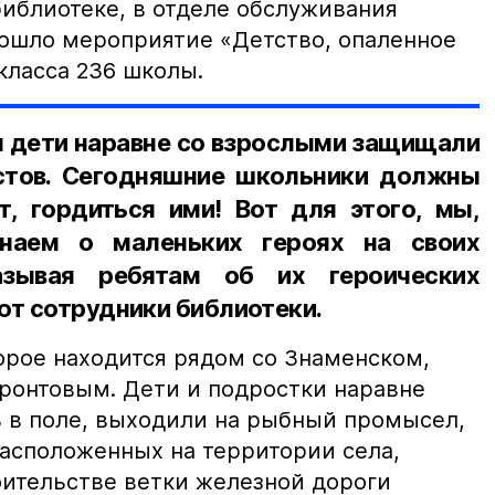
библиотеке, в отделе обслуживания
ошло мероприятие «Детство, опаленное
класса 236 школы.
ы дети наравне со взрослыми защищали
стов. Сегодняшние школьники должны
, гордиться ими! Вот для этого, мы,
инаем о маленьких героях на своих
казывая ребятам об их героических
ют сотрудники библиотеки.
орое находится рядом со Знаменском,
ронтовым. Дети и подростки наравне
 в поле, выходили на рыбный промысел,
расположенных на территории села,
оительстве ветки железной дороги