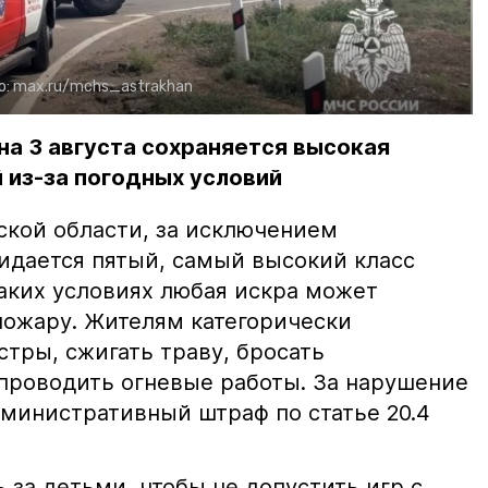
о:
max.ru/mchs_astrakhan
на 3 августа сохраняется высокая
 из-за погодных условий
ской области, за исключением
жидается пятый, самый высокий класс
таких условиях любая искра может
пожару. Жителям категорически
тры, сжигать траву, бросать
проводить огневые работы. За нарушение
министративный штраф по статье 20.4
 за детьми, чтобы не допустить игр с