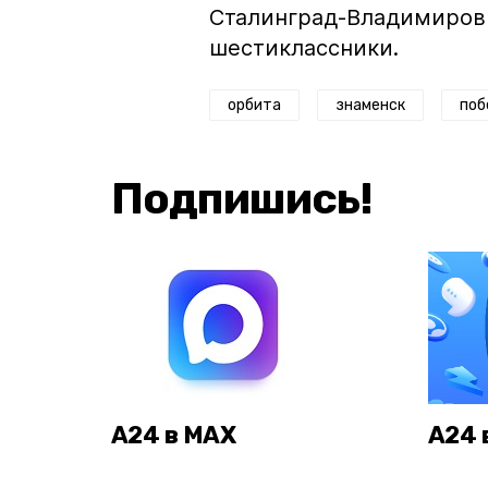
Сталинград-Владимировк
шестиклассники.
орбита
знаменск
поб
Подпишись!
А24 в MAX
А24 