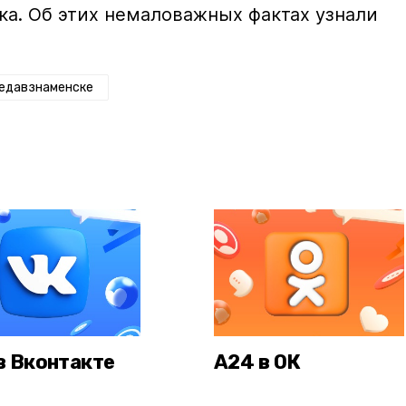
а. Об этих немаловажных фактах узнали
едавзнаменске
в Вконтакте
А24 в ОК