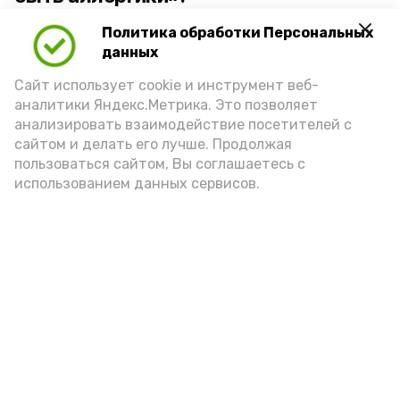
Политика обработки Персональных
Для взрослого человека безопасной
данных
порцией икры считается 30-50 граммов
(2-3 ложки). При этом следует обратить
Сайт использует cookie и инструмент веб-
аналитики Яндекс.Метрика. Это позволяет
внимание на хлеб, с которым она
анализировать взаимодействие посетителей с
подаётся: лучше выбирать
сайтом и делать его лучше. Продолжая
цельнозерновой, с мукой грубого
пользоваться сайтом, Вы соглашаетесь с
использованием данных сервисов.
помола. Есть икру следует в первой
половине дня. Кстати, полезнее для
здоровья сопроводить такой бутерброд
сочными овощами, свежей зеленью и
отварным яйцом.