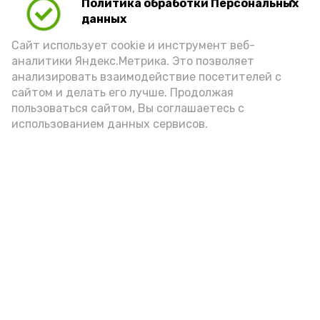
Политика обработки Персональных
Play
данных
Video
Сайт использует cookie и инструмент веб-
аналитики Яндекс.Метрика. Это позволяет
анализировать взаимодействие посетителей с
сайтом и делать его лучше. Продолжая
Видео: управление пресс-службы и информации
пользоваться сайтом, Вы соглашаетесь с
администрации губернатора АО
использованием данных сервисов.
год единства народов
закон
Подпишись!
А24 в MAX
А24 в Вконтакте
А2