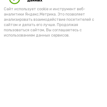
данных
порцией икры считается 30-50 граммов
(2-3 ложки). При этом следует обратить
Сайт использует cookie и инструмент веб-
аналитики Яндекс.Метрика. Это позволяет
внимание на хлеб, с которым она
анализировать взаимодействие посетителей с
подаётся: лучше выбирать
сайтом и делать его лучше. Продолжая
цельнозерновой, с мукой грубого
пользоваться сайтом, Вы соглашаетесь с
использованием данных сервисов.
помола. Есть икру следует в первой
половине дня. Кстати, полезнее для
здоровья сопроводить такой бутерброд
сочными овощами, свежей зеленью и
отварным яйцом.