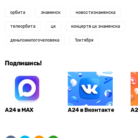
орбита
знаменск
новостизнаменска
телеорбита
цк
концертв цк знаменска
деньпожилогочеловека
1октября
Подпишись!
А24 в MAX
А24 в Вконтакте
А2