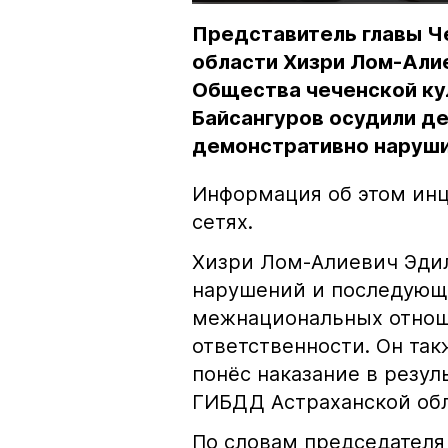
Представитель главы Ч
области Хизри Лом-Али
Общества чеченской ку
Байсангуров осудили де
демонстративно наруши
Информация об этом инц
сетях.
Хизри Лом-Алиевич Эдил
нарушений и последующе
межнациональных отноше
ответственности. Он та
понёс наказание в резу
ГИБДД Астраханской обл
По словам председателя