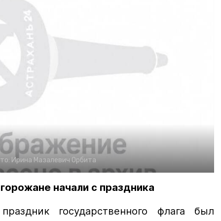
то:
Ирина Мазалевич
Орбита
горожане начали с праздника
праздник государственного флага был