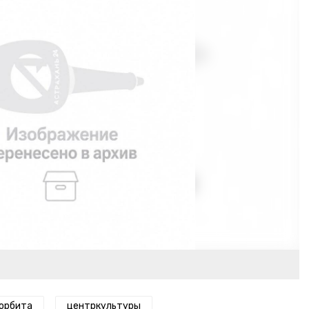
орбита
центркультуры