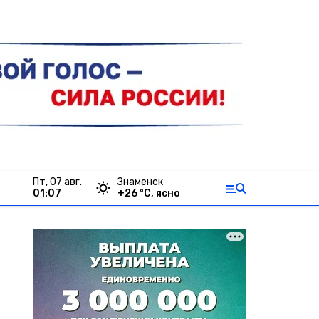
пт, 07 авг.
Знаменск
01:07
+
26
°С,
ясно