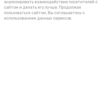
анализировать взаимодействие посетителей с
сайтом и делать его лучше. Продолжая
Видео: управление пресс-службы и информации
пользоваться сайтом, Вы соглашаетесь с
администрации губернатора АО
использованием данных сервисов.
год единства народов
закон
Подпишись!
А24 в MAX
А24 в Вконтакте
А2