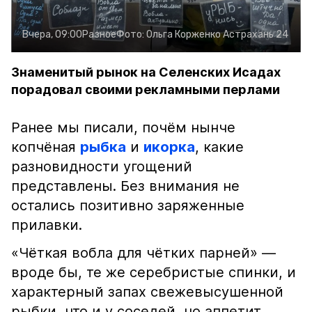
Вчера, 09:00
Разное
Фото:
Ольга Корженко
Астрахань 24
Знаменитый рынок на Селенских Исадах
порадовал своими рекламными перлами
Ранее мы писали, почём нынче
копчёная
рыбка
и
икорка
, какие
разновидности угощений
представлены. Без внимания не
остались позитивно заряженные
прилавки.
«Чёткая вобла для чётких парней» —
вроде бы, те же серебристые спинки, и
характерный запах свежевысушенной
рыбки, что и у соседей, но аппетит