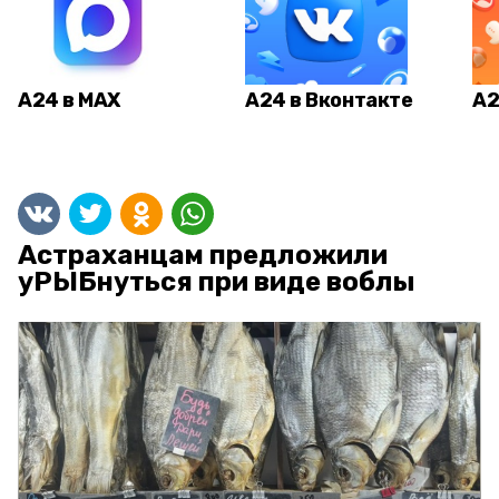
А24 в MAX
А24 в Вконтакте
А2
Астраханцам предложили
уРЫБнуться при виде воблы