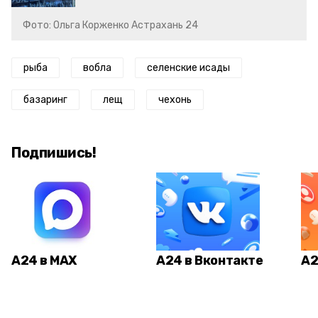
Фото: Ольга Корженко Астрахань 24
рыба
вобла
селенские исады
базаринг
лещ
чехонь
Подпишись!
А24 в MAX
А24 в Вконтакте
А2