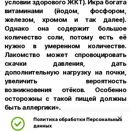
условии здорового ЖКТ). Икра богата
витаминами (йодом, фосфором,
железом, хромом и так далее).
Однако она содержит большое
количество соли, потому есть её
нужно в умеренном количестве.
Лакомство может спровоцировать
скачки давления, дать
дополнительную нагрузку на почки,
увеличить вероятность
возникновения отёков. Особенно
осторожны с такой пищей должны
быть аллергики».
Политика обработки Персональных
Для взрослого человека безопасной
данных
порцией икры считается 30-50 граммов