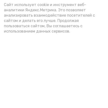
(2-3 ложки). При этом следует обратить
Сайт использует cookie и инструмент веб-
аналитики Яндекс.Метрика. Это позволяет
внимание на хлеб, с которым она
анализировать взаимодействие посетителей с
подаётся: лучше выбирать
сайтом и делать его лучше. Продолжая
цельнозерновой, с мукой грубого
пользоваться сайтом, Вы соглашаетесь с
использованием данных сервисов.
помола. Есть икру следует в первой
половине дня. Кстати, полезнее для
здоровья сопроводить такой бутерброд
сочными овощами, свежей зеленью и
отварным яйцом.