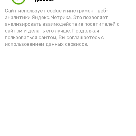
порцией икры считается 30-50 граммов
(2-3 ложки). При этом следует обратить
Сайт использует cookie и инструмент веб-
аналитики Яндекс.Метрика. Это позволяет
внимание на хлеб, с которым она
анализировать взаимодействие посетителей с
подаётся: лучше выбирать
сайтом и делать его лучше. Продолжая
цельнозерновой, с мукой грубого
пользоваться сайтом, Вы соглашаетесь с
использованием данных сервисов.
помола. Есть икру следует в первой
половине дня. Кстати, полезнее для
здоровья сопроводить такой бутерброд
сочными овощами, свежей зеленью и
отварным яйцом.