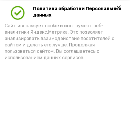
Политика обработки Персональных
Для взрослого человека безопасной
данных
порцией икры считается 30-50 граммов
(2-3 ложки). При этом следует обратить
Сайт использует cookie и инструмент веб-
аналитики Яндекс.Метрика. Это позволяет
внимание на хлеб, с которым она
анализировать взаимодействие посетителей с
подаётся: лучше выбирать
сайтом и делать его лучше. Продолжая
цельнозерновой, с мукой грубого
пользоваться сайтом, Вы соглашаетесь с
использованием данных сервисов.
помола. Есть икру следует в первой
половине дня. Кстати, полезнее для
здоровья сопроводить такой бутерброд
сочными овощами, свежей зеленью и
отварным яйцом.