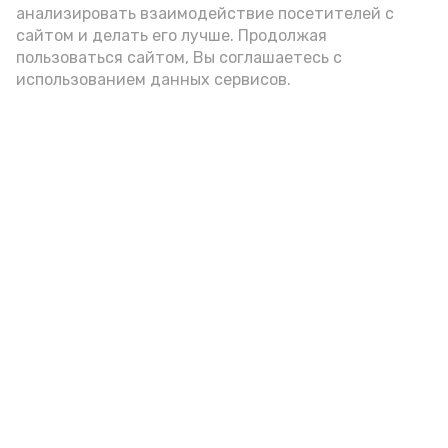
анализировать взаимодействие посетителей с
подаётся: лучше выбирать
сайтом и делать его лучше. Продолжая
цельнозерновой, с мукой грубого
пользоваться сайтом, Вы соглашаетесь с
использованием данных сервисов.
помола. Есть икру следует в первой
половине дня. Кстати, полезнее для
здоровья сопроводить такой бутерброд
сочными овощами, свежей зеленью и
отварным яйцом.