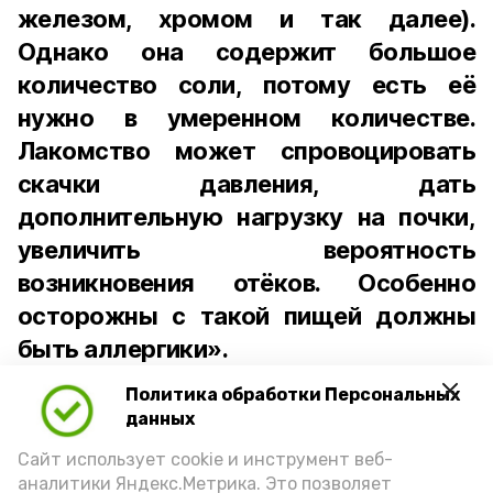
железом, хромом и так далее).
Однако она содержит большое
количество соли, потому есть её
нужно в умеренном количестве.
Лакомство может спровоцировать
скачки давления, дать
дополнительную нагрузку на почки,
увеличить вероятность
возникновения отёков. Особенно
осторожны с такой пищей должны
быть аллергики».
Политика обработки Персональных
Для взрослого человека безопасной
данных
порцией икры считается 30-50 граммов
(2-3 ложки). При этом следует обратить
Сайт использует cookie и инструмент веб-
аналитики Яндекс.Метрика. Это позволяет
внимание на хлеб, с которым она