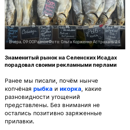
Вчера, 09:00
Разное
Фото:
Ольга Корженко
Астрахань 24
Знаменитый рынок на Селенских Исадах
порадовал своими рекламными перлами
Ранее мы писали, почём нынче
копчёная
рыбка
и
икорка
, какие
разновидности угощений
представлены. Без внимания не
остались позитивно заряженные
прилавки.