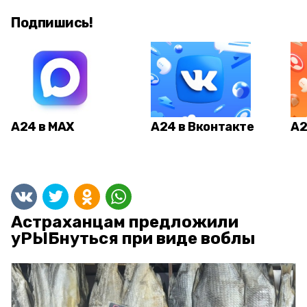
Подпишись!
А24 в MAX
А24 в Вконтакте
А2
Астраханцам предложили
уРЫБнуться при виде воблы