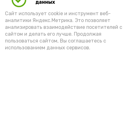
данных
порцией икры считается 30-50 граммов
(2-3 ложки). При этом следует обратить
Сайт использует cookie и инструмент веб-
аналитики Яндекс.Метрика. Это позволяет
внимание на хлеб, с которым она
анализировать взаимодействие посетителей с
подаётся: лучше выбирать
сайтом и делать его лучше. Продолжая
цельнозерновой, с мукой грубого
пользоваться сайтом, Вы соглашаетесь с
использованием данных сервисов.
помола. Есть икру следует в первой
половине дня. Кстати, полезнее для
здоровья сопроводить такой бутерброд
сочными овощами, свежей зеленью и
отварным яйцом.