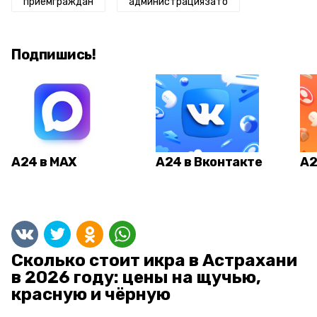
приемграждан
администрациязато
Подпишись!
А24 в MAX
А24 в Вконтакте
А2
Сколько стоит икра в Астрахани
в 2026 году: цены на щучью,
красную и чёрную