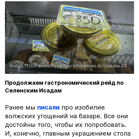
Вчера, 11:00
Разное
Фото:
Ольга Корженко
Астрахань 24
Продолжаем гастрономический рейд по
Селенским Исадам
Ранее мы
писали
про изобилие
волжских угощений на базаре. Все они
достойны того, чтобы их попробовать.
И, конечно, главным украшением стола