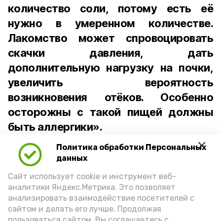
количество соли, потому есть её
нужно в умеренном количестве.
Лакомство может спровоцировать
скачки давления, дать
дополнительную нагрузку на почки,
увеличить вероятность
возникновения отёков. Особенно
осторожны с такой пищей должны
быть аллергики».
Политика обработки Персональных
Для взрослого человека безопасной
данных
порцией икры считается 30-50 граммов
(2-3 ложки). При этом следует обратить
Сайт использует cookie и инструмент веб-
аналитики Яндекс.Метрика. Это позволяет
внимание на хлеб, с которым она
анализировать взаимодействие посетителей с
подаётся: лучше выбирать
сайтом и делать его лучше. Продолжая
цельнозерновой, с мукой грубого
пользоваться сайтом, Вы соглашаетесь с