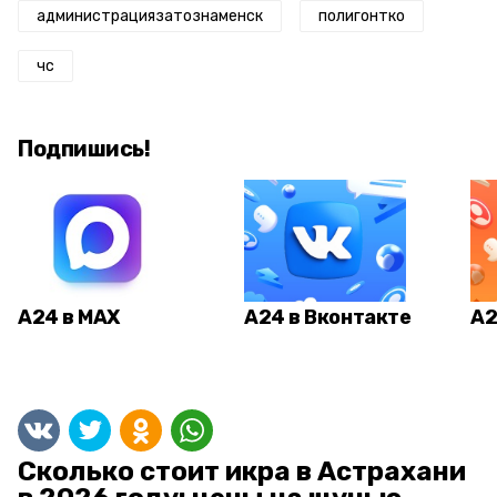
администрациязатознаменск
полигонтко
чс
Подпишись!
А24 в MAX
А24 в Вконтакте
А2
Сколько стоит икра в Астрахани