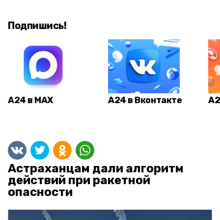
Подпишись!
А24 в MAX
А24 в Вконтакте
А2
Астраханцам дали алгоритм
действий при ракетной
опасности