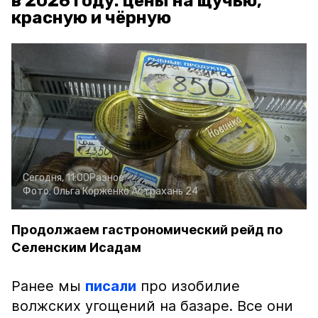
в 2026 году: цены на щучью,
красную и чёрную
Сегодня, 11:00
Разное
Фото:
Ольга Корженко
Астрахань 24
Продолжаем гастрономический рейд по
Селенским Исадам
Ранее мы
писали
про изобилие
волжских угощений на базаре. Все они