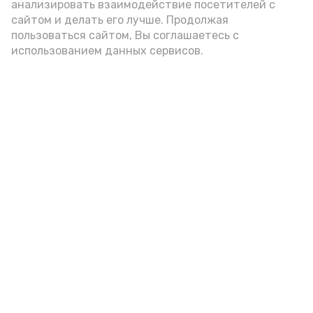
анализировать взаимодействие посетителей с
А24 в MAX
А24 в Вконтакте
А2
сайтом и делать его лучше. Продолжая
пользоваться сайтом, Вы соглашаетесь с
использованием данных сервисов.
Гостей Астраханской области из
Чеченской Республики призвали
соблюдать закон и порядок
Вчера, 16:15
Общество
Фото:
управление пресс-службы и информации