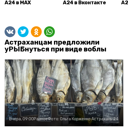
А24 в MAX
А24 в Вконтакте
А2
Астраханцам предложили
уРЫБнуться при виде воблы
Вчера, 09:00
Разное
Фото:
Ольга Корженко
Астрахань 24