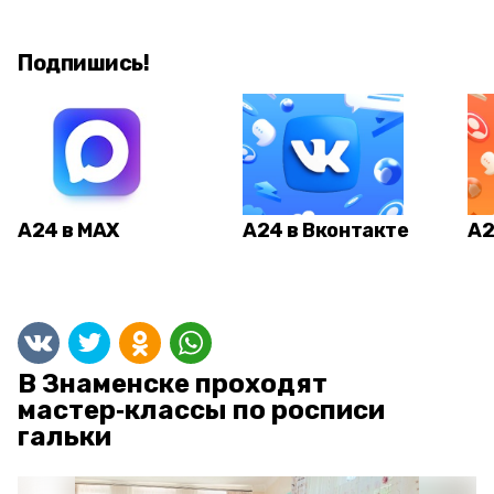
Подпишись!
А24 в MAX
А24 в Вконтакте
А2
В Знаменске проходят
мастер‑классы по росписи
гальки