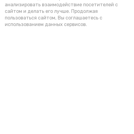
анализировать взаимодействие посетителей с
А24 в MAX
А24 в Вконтакте
А2
сайтом и делать его лучше. Продолжая
пользоваться сайтом, Вы соглашаетесь с
использованием данных сервисов.
В Ахтубинском районе три
женщины подозреваются в даче
ложных показаний в суде