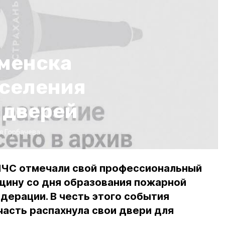
менска
аселения
 дверей
я Горбачева
МЧС отмечали свой профессиональный
щину со дня образования пожарной
дерации. В честь этого события
асть распахнула свои двери для