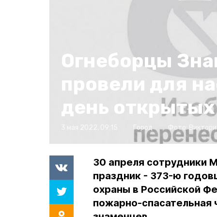
Огнеборцы Зна
провели для н
день открытых
3 мая 2022, 09:15
Город
Фото:
Виктори
30 апреля сотрудники 
праздник - 373-ю годов
охраны в Российской Фе
пожарно-спасательная ч
знаменцев