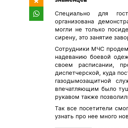
Специально для гос
организована демонст
могли не только посид
сирену, это занятие зав
Сотрудники МЧС продем
надеванию боевой одеж
своем расписании, пр
диспетчерской, куда пос
газодымозащитной сл
впечатляющим было туш
рукавом также позволи
Так все посетители смо
узнать про нее много но