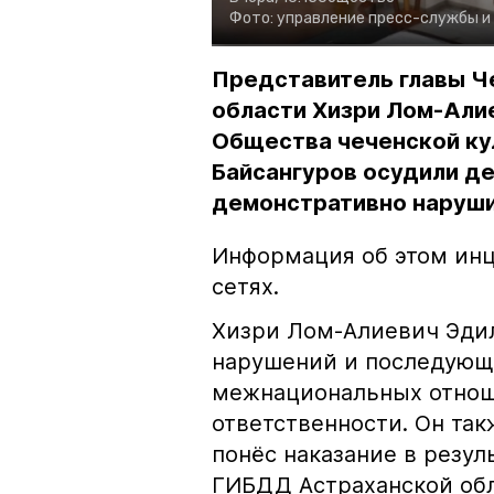
Фото:
управление пресс-службы и
Представитель главы Ч
области Хизри Лом-Али
Общества чеченской ку
Байсангуров осудили де
демонстративно наруши
Информация об этом инц
сетях.
Хизри Лом-Алиевич Эдил
нарушений и последующе
межнациональных отноше
ответственности. Он та
понёс наказание в резу
ГИБДД Астраханской обл