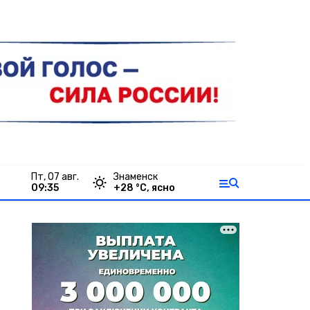
пт, 07 авг.
Знаменск
09:35
+
28
°С,
ясно