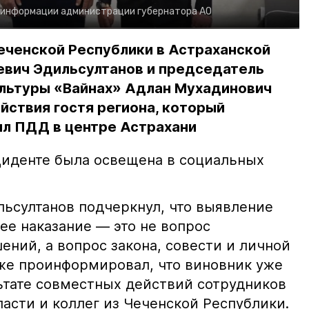
 информации администрации губернатора АО
еченской Республики в Астраханской
евич Эдильсултанов и председатель
льтуры «Вайнах» Адлан Мухадинович
йствия гостя региона, который
л ПДД в центре Астрахани
иденте была освещена в социальных
ьсултанов подчеркнул, что выявление
е наказание — это не вопрос
ний, а вопрос закона, совести и личной
кже проинформировал, что виновник уже
льтате совместных действий сотрудников
асти и коллег из Чеченской Республики.