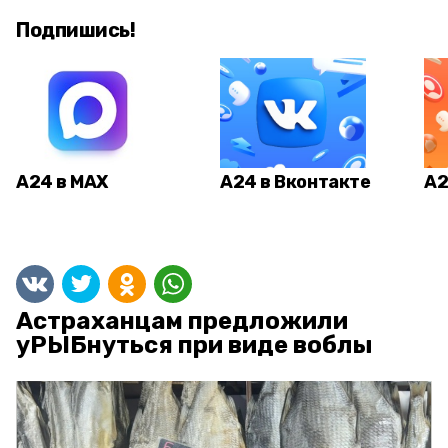
Подпишись!
А24 в MAX
А24 в Вконтакте
А2
Астраханцам предложили
уРЫБнуться при виде воблы