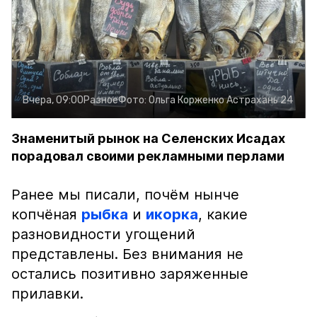
Вчера, 09:00
Разное
Фото:
Ольга Корженко
Астрахань 24
Знаменитый рынок на Селенских Исадах
порадовал своими рекламными перлами
Ранее мы писали, почём нынче
копчёная
рыбка
и
икорка
, какие
разновидности угощений
представлены. Без внимания не
остались позитивно заряженные
прилавки.