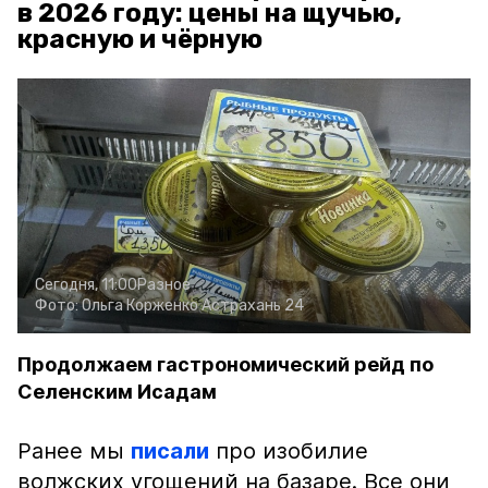
в 2026 году: цены на щучью,
красную и чёрную
Сегодня, 11:00
Разное
Фото:
Ольга Корженко
Астрахань 24
Продолжаем гастрономический рейд по
Селенским Исадам
Ранее мы
писали
про изобилие
волжских угощений на базаре. Все они