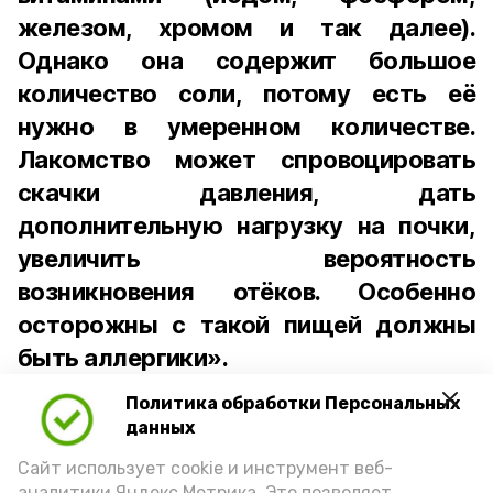
железом, хромом и так далее).
Однако она содержит большое
количество соли, потому есть её
нужно в умеренном количестве.
Лакомство может спровоцировать
скачки давления, дать
дополнительную нагрузку на почки,
увеличить вероятность
возникновения отёков. Особенно
осторожны с такой пищей должны
быть аллергики».
Политика обработки Персональных
Для взрослого человека безопасной
данных
порцией икры считается 30-50 граммов
(2-3 ложки). При этом следует обратить
Сайт использует cookie и инструмент веб-
аналитики Яндекс.Метрика. Это позволяет