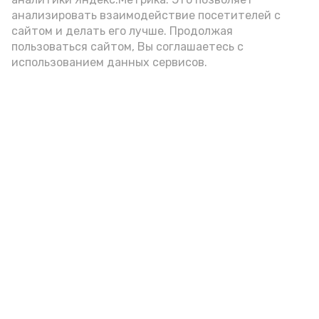
внимание на хлеб, с которым она
анализировать взаимодействие посетителей с
подаётся: лучше выбирать
сайтом и делать его лучше. Продолжая
цельнозерновой, с мукой грубого
пользоваться сайтом, Вы соглашаетесь с
использованием данных сервисов.
помола. Есть икру следует в первой
половине дня. Кстати, полезнее для
здоровья сопроводить такой бутерброд
сочными овощами, свежей зеленью и
отварным яйцом.