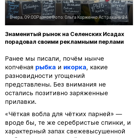
Вчера, 09:00
Разное
Фото:
Ольга Корженко
Астрахань 24
Знаменитый рынок на Селенских Исадах
порадовал своими рекламными перлами
Ранее мы писали, почём нынче
копчёная
рыбка
и
икорка
, какие
разновидности угощений
представлены. Без внимания не
остались позитивно заряженные
прилавки.
«Чёткая вобла для чётких парней» —
вроде бы, те же серебристые спинки, и
характерный запах свежевысушенной