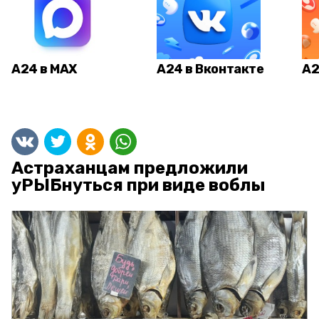
А24 в MAX
А24 в Вконтакте
А2
Астраханцам предложили
уРЫБнуться при виде воблы