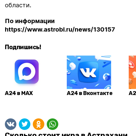
области.
По информации
https://www.astrobl.ru/news/130157
Подпишись!
А24 в MAX
А24 в Вконтакте
А2
Сколько стоит икра в Астрахани