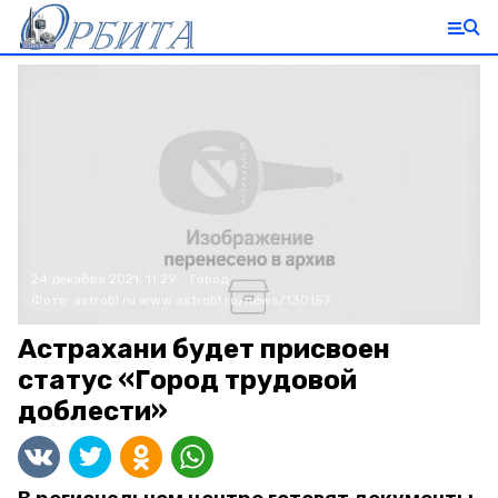
24 декабря 2021, 11:29
Город
Фото:
astrobl.ru
www.astrobl.ru/news/130157
Астрахани будет присвоен
статус «Город трудовой
доблести»