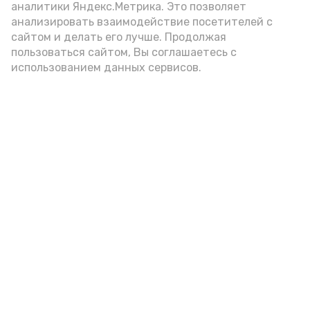
аналитики Яндекс.Метрика. Это позволяет
внимание на хлеб, с которым она
анализировать взаимодействие посетителей с
подаётся: лучше выбирать
сайтом и делать его лучше. Продолжая
цельнозерновой, с мукой грубого
пользоваться сайтом, Вы соглашаетесь с
использованием данных сервисов.
помола. Есть икру следует в первой
половине дня. Кстати, полезнее для
здоровья сопроводить такой бутерброд
сочными овощами, свежей зеленью и
отварным яйцом.