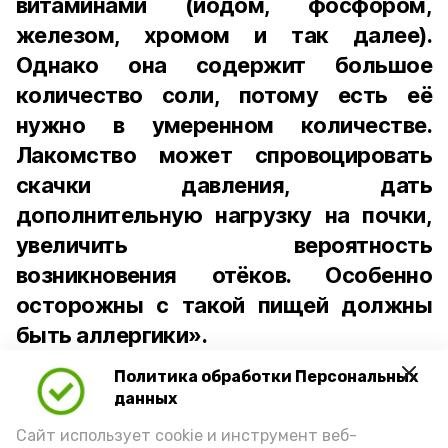
витаминами (йодом, фосфором,
железом, хромом и так далее).
Однако она содержит большое
количество соли, потому есть её
нужно в умеренном количестве.
Лакомство может спровоцировать
скачки давления, дать
дополнительную нагрузку на почки,
увеличить вероятность
возникновения отёков. Особенно
осторожны с такой пищей должны
быть аллергики».
Политика обработки Персональных
Для взрослого человека безопасной
данных
порцией икры считается 30-50 граммов
(2-3 ложки). При этом следует обратить
Сайт использует cookie и инструмент веб-