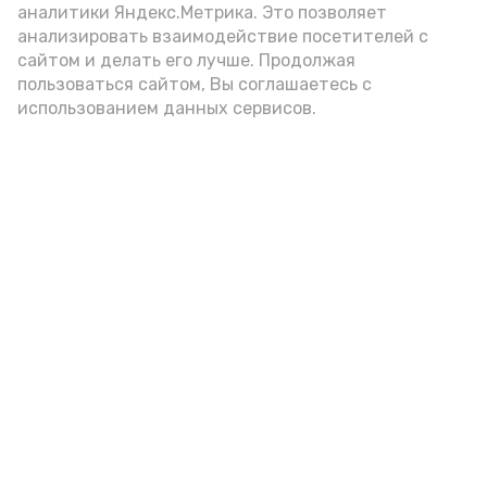
аналитики Яндекс.Метрика. Это позволяет
внимание на хлеб, с которым она
анализировать взаимодействие посетителей с
подаётся: лучше выбирать
сайтом и делать его лучше. Продолжая
цельнозерновой, с мукой грубого
пользоваться сайтом, Вы соглашаетесь с
использованием данных сервисов.
помола. Есть икру следует в первой
половине дня. Кстати, полезнее для
здоровья сопроводить такой бутерброд
сочными овощами, свежей зеленью и
отварным яйцом.