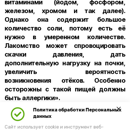
витаминами (йодом, фосфором,
железом, хромом и так далее).
Однако она содержит большое
количество соли, потому есть её
нужно в умеренном количестве.
Лакомство может спровоцировать
скачки давления, дать
дополнительную нагрузку на почки,
увеличить вероятность
возникновения отёков. Особенно
осторожны с такой пищей должны
быть аллергики».
Политика обработки Персональных
Для взрослого человека безопасной
данных
порцией икры считается 30-50 граммов
(2-3 ложки). При этом следует обратить
Сайт использует cookie и инструмент веб-