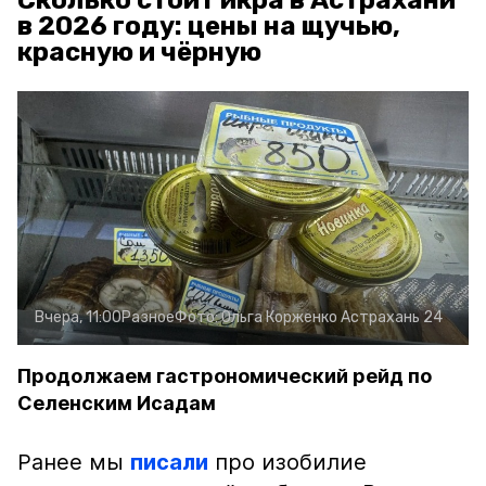
Сколько стоит икра в Астрахани
в 2026 году: цены на щучью,
красную и чёрную
Вчера, 11:00
Разное
Фото:
Ольга Корженко
Астрахань 24
Продолжаем гастрономический рейд по
Селенским Исадам
Ранее мы
писали
про изобилие