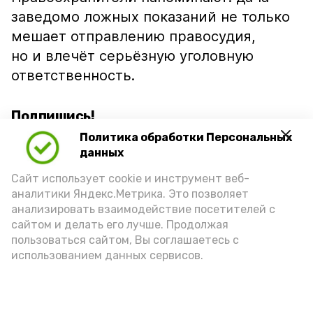
заведомо ложных показаний не только
мешает отправлению правосудия,
но и влечёт серьёзную уголовную
ответственность.
Подпишись!
Политика обработки Персональных
данных
Сайт использует cookie и инструмент веб-
аналитики Яндекс.Метрика. Это позволяет
анализировать взаимодействие посетителей с
А24 в MAX
А24 в Вконтакте
А2
сайтом и делать его лучше. Продолжая
пользоваться сайтом, Вы соглашаетесь с
использованием данных сервисов.