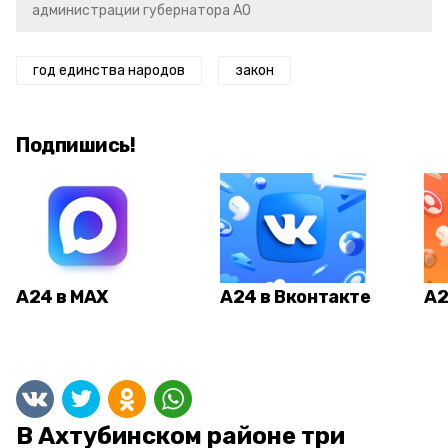
администрации губернатора АО
год единства народов
закон
Подпишись!
А24 в MAX
А24 в Вконтакте
А2
В Ахтубинском районе три