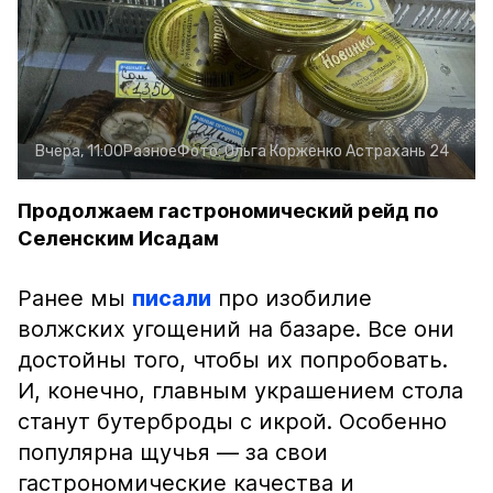
Вчера, 11:00
Разное
Фото:
Ольга Корженко
Астрахань 24
Продолжаем гастрономический рейд по
Селенским Исадам
Ранее мы
писали
про изобилие
волжских угощений на базаре. Все они
достойны того, чтобы их попробовать.
И, конечно, главным украшением стола
станут бутерброды с икрой. Особенно
популярна щучья — за свои
гастрономические качества и