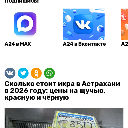
Подпишись!
А24 в MAX
А24 в Вконтакте
А2
Сколько стоит икра в Астрахани
в 2026 году: цены на щучью,
красную и чёрную