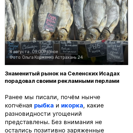
8 августа , 09:00
Разное
Фото:
Ольга Корженко
Астрахань 24
Знаменитый рынок на Селенских Исадах
порадовал своими рекламными перлами
Ранее мы писали, почём нынче
копчёная
рыбка
и
икорка
, какие
разновидности угощений
представлены. Без внимания не
остались позитивно заряженные