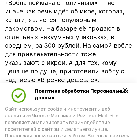
«Вобла поймана с поличным» — не
иначе как речь идёт об икре, которая,
кстати, является популярным
лакомством. На базаре её продают в
отдельных вакуумных упаковках, в
среднем, за 300 рублей. На самой вобле
для привлекательности тоже
указывают: с икрой. А для тех, кому
цена не по душе, приготовили воблу с
надписью «В речке дешевле».
Политика обработки Персональных
данных
Сайт использует cookie и инструменты веб-
аналитики Яндекс.Метрика и Рейтинг Mail. Это
позволяет анализировать взаимодействие
посетителей с сайтом и делать его лучше.
Продолжая пользоваться сайтом, Вы соглашаетесь