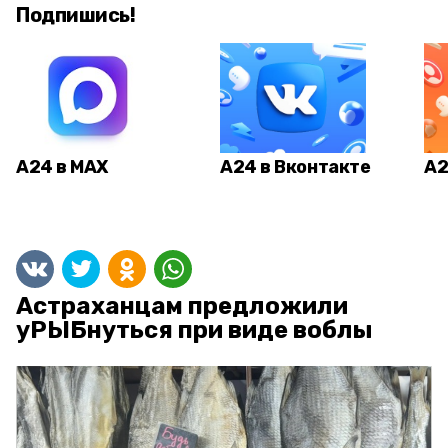
Подпишись!
А24 в MAX
А24 в Вконтакте
А2
Астраханцам предложили
уРЫБнуться при виде воблы