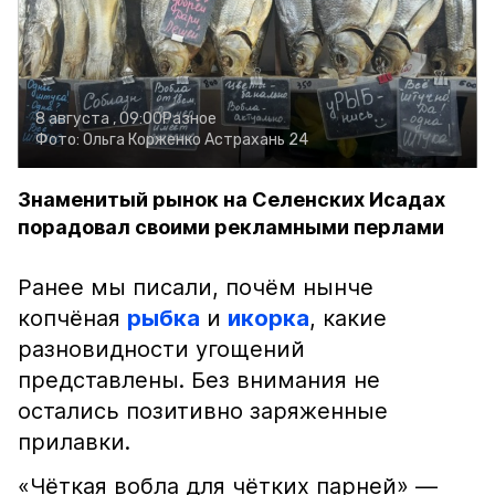
8 августа , 09:00
Разное
Фото:
Ольга Корженко
Астрахань 24
Знаменитый рынок на Селенских Исадах
порадовал своими рекламными перлами
Ранее мы писали, почём нынче
копчёная
рыбка
и
икорка
, какие
разновидности угощений
представлены. Без внимания не
остались позитивно заряженные
прилавки.
«Чёткая вобла для чётких парней» —