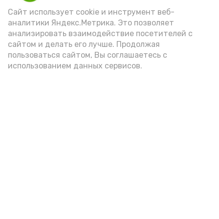
Сайт использует cookie и инструмент веб-
аналитики Яндекс.Метрика. Это позволяет
анализировать взаимодействие посетителей с
сайтом и делать его лучше. Продолжая
Фото: max.ru/mchs_astrakhan
пользоваться сайтом, Вы соглашаетесь с
использованием данных сервисов.
Play
Video
Видео: Астрахань 24