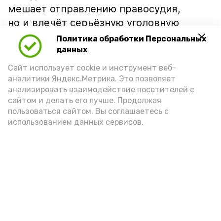
мешает отправлению правосудия,
но и влечёт серьёзную уголовную
ответственность.
Политика обработки Персональных
данных
Подпишись!
Сайт использует cookie и инструмент веб-
аналитики Яндекс.Метрика. Это позволяет
анализировать взаимодействие посетителей с
сайтом и делать его лучше. Продолжая
пользоваться сайтом, Вы соглашаетесь с
использованием данных сервисов.
А24 в MAX
А24 в Вконтакте
А2
Волонтеры Знаменска лидируют
на областном этапе