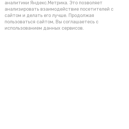
аналитики Яндекс.Метрика. Это позволяет
внимание на хлеб, с которым она
анализировать взаимодействие посетителей с
подаётся: лучше выбирать
сайтом и делать его лучше. Продолжая
цельнозерновой, с мукой грубого
пользоваться сайтом, Вы соглашаетесь с
использованием данных сервисов.
помола. Есть икру следует в первой
половине дня. Кстати, полезнее для
здоровья сопроводить такой бутерброд
сочными овощами, свежей зеленью и
отварным яйцом.