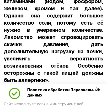
витаминами (йодом, фосфором,
железом, хромом и так далее).
Однако она содержит большое
количество соли, потому есть её
нужно в умеренном количестве.
Лакомство может спровоцировать
скачки давления, дать
дополнительную нагрузку на почки,
увеличить вероятность
возникновения отёков. Особенно
осторожны с такой пищей должны
быть аллергики».
Политика обработки Персональных
Для взрослого человека безопасной
данных
порцией икры считается 30-50 граммов
(2-3 ложки). При этом следует обратить
Сайт использует cookie и инструмент веб-