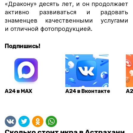
«Дракону» десять лет, и он продолжает
активно развиваться и радовать
знаменцев качественными услугами
и отличной фотопродукцией.
Подпишись!
А24 в MAX
А24 в Вконтакте
А2
Сколько стоит икра в Астрахани