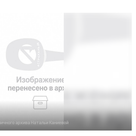
личного архива Натальи Каниевой