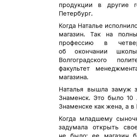
продукции в другие г
Петербург.
Когда Наталье исполнило
магазин. Так на полн
профессию в четвер
об окончании школы
Волгоградского поли
факультет менеджмент
магазина.
Наталья вышла замуж з
Знаменск. Это было 10 
Знаменске как жена, а в
Когда младшему сыночк
задумала открыть сво
не было: ее магазин б