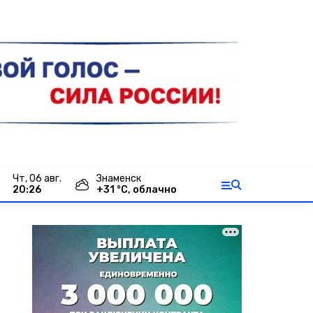
чт, 06 авг.
Знаменск
20:26
+
31
°С,
облачно