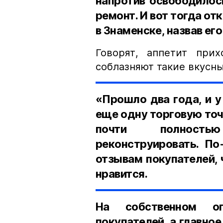
напротив освободилос
ремонт. И вот тогда о
в Знаменске, назвав его
Говорят, аппетит при
соблазняют такие вкусн
«Прошло два года, и 
еще одну торговую точ
почти полностью
реконструировать. По
отзывам покупателей, 
нравится.
На собственном оп
покупателей, а главно