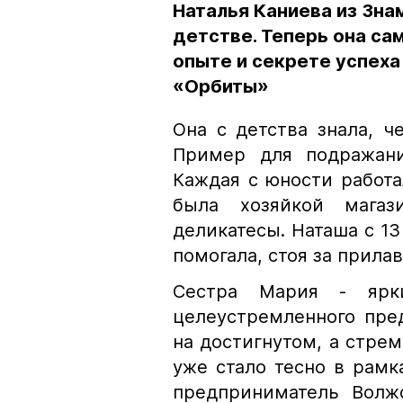
Наталья Каниева из Зна
детстве. Теперь она са
опыте и секрете успеха
«Орбиты»
Она с детства знала, ч
Пример для подражани
Каждая с юности работа
была хозяйкой магаз
деликатесы. Наташа с 13
помогала, стоя за прила
Сестра Мария - ярки
целеустремленного пре
на достигнутом, а стре
уже стало тесно в рамк
предприниматель Волжс