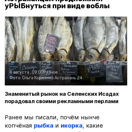
уРЫБнуться при виде воблы
8 августа , 09:00
Разное
Фото:
Ольга Корженко
Астрахань 24
Знаменитый рынок на Селенских Исадах
порадовал своими рекламными перлами
Ранее мы писали, почём нынче
копчёная
рыбка
и
икорка
, какие