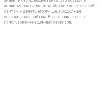
аналитики Яндекс.Метрика. Это позволяет
анализировать взаимодействие посетителей с
сайтом и делать его лучше. Продолжая
пользоваться сайтом, Вы соглашаетесь с
использованием данных сервисов.
Фото: Ольга Корженко Астрахань 24
Как объяснили продавцы, воблу берут
охотно: уж больно хороша на вкус. К
тому же её удобно транспортировать,
она долго не портится. А это
немаловажно: рыбка, особенно с такими
бодрыми «аффирмациями», станет