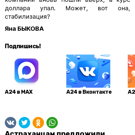
доллара упал. Может, вот она,
стабилизация?
Яна БЫКОВА
Подпишись!
А24 в MAX
А24 в Вконтакте
А2
Астраханцам предложили