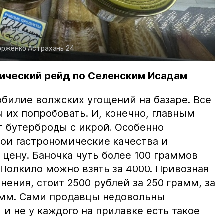
орженко
Астрахань 24
ический рейд по Селенским Исадам
билие волжских угощений на базаре. Все
ы их попробовать. И, конечно, главным
т бутерброды с икрой. Особенно
вои гастрономические качества и
цену. Баночка чуть более 100 граммов
 Полкило можно взять за 4000. Привозная
нения, стоит 2500 рублей за 250 грамм, за
амм. Сами продавцы недовольны
и не у каждого на прилавке есть такое