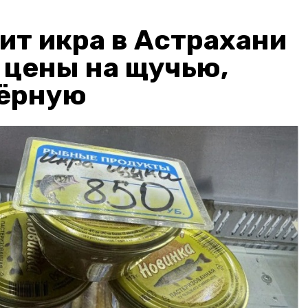
ит икра в Астрахани
: цены на щучью,
чёрную