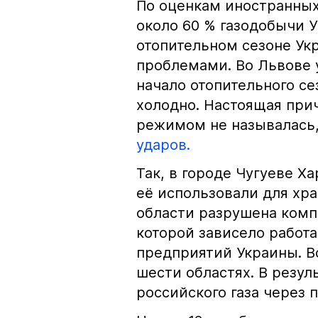
По оценкам иностранны
около 60 % газодобычи У
отопительном сезоне Ук
проблемами. Во Львове 
начало отопительного сез
холодно. Настоящая при
режимом не называлась,
ударов.
Так, в городе Чугуеве Х
её использовали для хра
области разрушена комп
которой зависело работ
предприятий Украины. В
шести областях. В резу
российского газа через