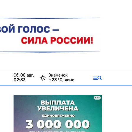
сб, 08 авг.
Знаменск
02:33
+
23
°С,
ясно