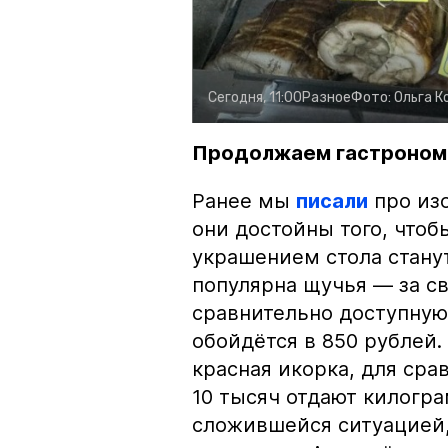
Сегодня, 11:00
Разное
Фото:
Ольга К
Продолжаем гастроном
Ранее мы
писали
про изо
они достойны того, чтоб
украшением стола стану
популярна щучья — за с
сравнительно доступную 
обойдётся в 850 рублей.
красная икорка, для срав
10 тысяч отдают килогр
сложившейся ситуацией, 