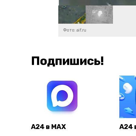
Фото: aif.ru
Подпишись!
А24 в MAX
А24 