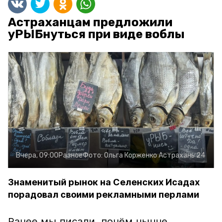
Астраханцам предложили
уРЫБнуться при виде воблы
Вчера, 09:00
Разное
Фото:
Ольга Корженко
Астрахань 24
Знаменитый рынок на Селенских Исадах
порадовал своими рекламными перлами
Ранее мы писали, почём нынче