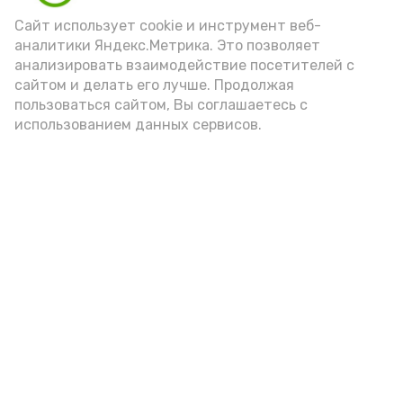
Сайт использует cookie и инструмент веб-
аналитики Яндекс.Метрика. Это позволяет
анализировать взаимодействие посетителей с
сайтом и делать его лучше. Продолжая
пользоваться сайтом, Вы соглашаетесь с
использованием данных сервисов.
Фото: Ольга Корженко Астрахань 24
Как объяснили продавцы, воблу берут
охотно: уж больно хороша на вкус. К
тому же её удобно транспортировать,
она долго не портится. А это