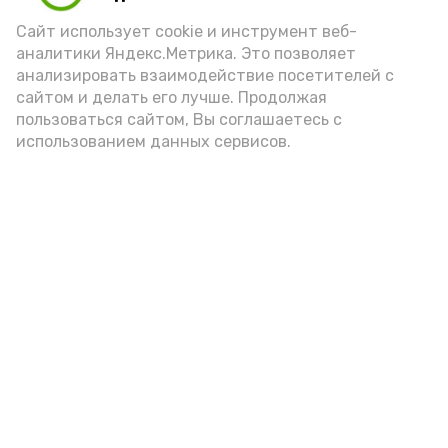
порцией икры считается 30-50 граммов
(2-3 ложки). При этом следует обратить
Сайт использует cookie и инструмент веб-
аналитики Яндекс.Метрика. Это позволяет
внимание на хлеб, с которым она
анализировать взаимодействие посетителей с
подаётся: лучше выбирать
сайтом и делать его лучше. Продолжая
цельнозерновой, с мукой грубого
пользоваться сайтом, Вы соглашаетесь с
использованием данных сервисов.
помола. Есть икру следует в первой
половине дня. Кстати, полезнее для
здоровья сопроводить такой бутерброд
сочными овощами, свежей зеленью и
отварным яйцом.