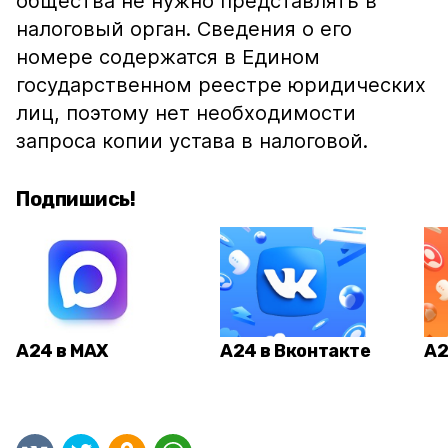
общества не нужно представлять в
налоговый орган. Сведения о его
номере содержатся в Едином
государственном реестре юридических
лиц, поэтому нет необходимости
запроса копии устава в налоговой.
Подпишись!
А24 в MAX
А24 в Вконтакте
А2