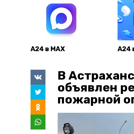
А24 в MAX
А24 
В Астраханс
объявлен р
пожарной о