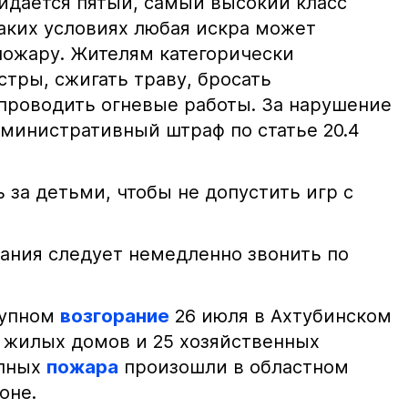
жидается пятый, самый высокий класс
таких условиях любая искра может
пожару. Жителям категорически
тры, сжигать траву, бросать
проводить огневые работы. За нарушение
министративный штраф по статье 20.4
 за детьми, чтобы не допустить игр с
ания следует немедленно звонить по
рупном
возгорание
26 июля в Ахтубинском
2 жилых домов и 25 хозяйственных
упных
пожара
произошли в областном
оне.