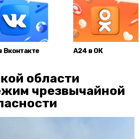
в Вконтакте
А24 в ОК
кой области
ежим чрезвычайной
пасности