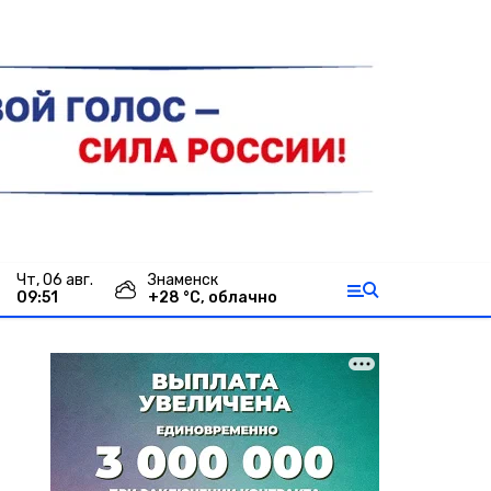
чт, 06 авг.
Знаменск
09:51
+
28
°С,
облачно