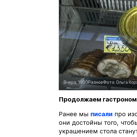
Вчера, 11:00
Разное
Фото:
Ольга Ко
Продолжаем гастроном
Ранее мы
писали
про изо
они достойны того, чтоб
украшением стола стану