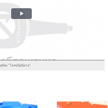
Play
Video
рабян "ТелеОрбита"