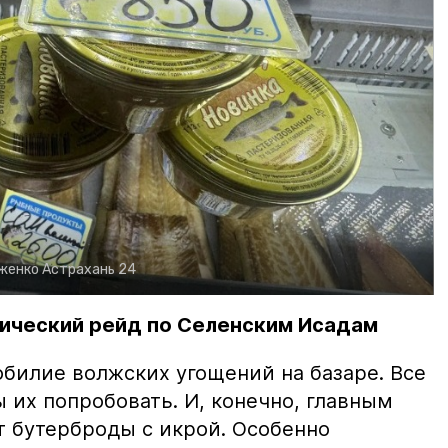
рженко
Астрахань 24
ический рейд по Селенским Исадам
билие волжских угощений на базаре. Все
ы их попробовать. И, конечно, главным
т бутерброды с икрой. Особенно