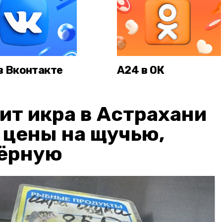
в Вконтакте
А24 в ОК
ит икра в Астрахани
: цены на щучью,
чёрную