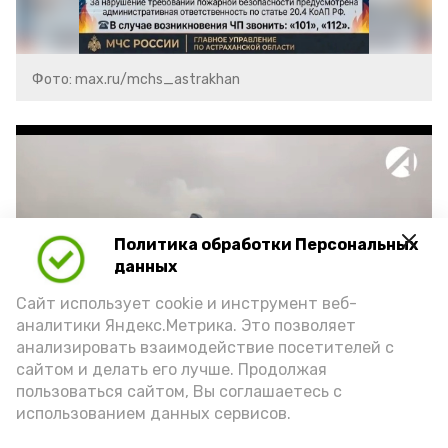
Фото: max.ru/mchs_astrakhan
Политика обработки Персональных
Play
данных
Video
Сайт использует cookie и инструмент веб-
аналитики Яндекс.Метрика. Это позволяет
анализировать взаимодействие посетителей с
сайтом и делать его лучше. Продолжая
Видео: Астрахань 24
пользоваться сайтом, Вы соглашаетесь с
использованием данных сервисов.
пожарная безопасность
пожарная опасность